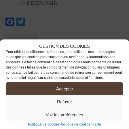
/// Découvrir
Facebook
Twitter
Les travaux
GESTION DES COOKIES
Pour offrir les meilleures expériences, nous utilisons des technologies
telles que les cookies pour stocker et/ou accéder aux informations des
appareils. Le fait de consentir à ces technologies nous permettra de traiter
des données telles que le comportement de navigation ou les ID uniques
sur ce site. Le fait de ne pas consentir ou de retirer son consentement peut
avoir un effet négatif sur certaines caractéristiques et fonctions.
13 communes
Accepter
/// votre Territoire communautaire
Refuser
Beynac et Cazenac
La Roque-Gageac
Voir les préférences
Marcillac Saint Quentin
Marquay
Politique de cookies
Politique de confidentialité
Proissans