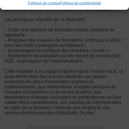
Politique de cookies
Politique de confidentialité
professionnel voisin : espaces techniques bois,
électricité, maintenance industrielle, fibre optique…
Les principaux objectifs de ce dispositif :
– Créer une structure de formation initiale, évolutive et
adaptable ;
– Proposer des modules de formations continues à définir
avec les chefs d’entreprise du bâtiment ;
– Accompagner la politique des chantiers « école » ;
– Renseigner les sarladais sur les modes de construction
HQE, respectueux de l’environnement.
Cette initiative a un impact important pour l’emploi local, la
plate-forme étant tout à la fois destinée aux jeunes
scolarisés en choix d’orientation scolaire ou
professionnelle, aux demandeurs d’emploi désireux de
changer d’orientation ou de se pré-qualifier, aux
demandeurs d’emploi souhaitant se perfectionner ou faire
valider leurs compétences, aux salariés du bâtiment dans
le cadre de la formation continue, aux employés des
services techniques des collectivités locales.