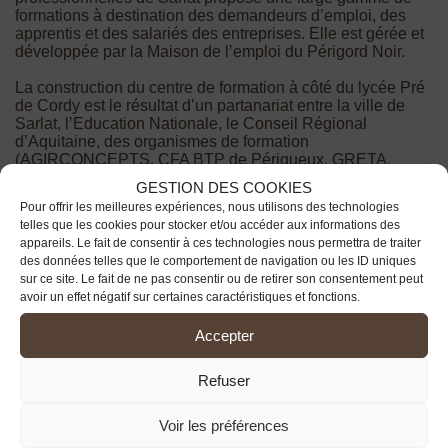
formations à destination des demandeurs d’emploi, des
apprentis et des salariés des entreprises. Elle est gérée et
développée par la Maison de l’emploi du Périgord Noir.
La construction du centre de formation à côté du lycée Pré
de Cordy est le résultat d’un partanariat entre la ville de
Sarlat, l’Education Nationale, le Conseil Régional
d’Aquitaine, des organismes de formation
(AGIRCONCEPTS, CFA BTP de Périgueux, GRETA,
opérateurs locaux…), les professionnels du bâtiment
GESTION DES COOKIES
(CAPEB et FFB) et l’association interprofessionnelle du
Pour offrir les meilleures expériences, nous utilisons des technologies
Sarladais (AIS), avec le soutien de la Communauté de
telles que les cookies pour stocker et/ou accéder aux informations des
communes Sarlat-Périgord Noir.
appareils. Le fait de consentir à ces technologies nous permettra de traiter
des données telles que le comportement de navigation ou les ID uniques
sur ce site. Le fait de ne pas consentir ou de retirer son consentement peut
La Plateforme de formation c’est :
avoir un effet négatif sur certaines caractéristiques et fonctions.
– Un plateau couvert de 600 m² avec 300 m² Gros
œuvre et 200 m² second œuvre
Accepter
– Un espace interprofessionnel de formation : 3 salles
de formation dont une salle informatique, un hall
Refuser
d’exposition, des bureaux d’entretien et des locaux
sociaux
Voir les préférences
– Des complémentarités fonctionnelles avec le lycée