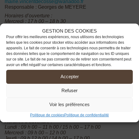
mairie.vincentdecosse@wanadoo.fr
Responsable : Georges de MEYERE
Horaires d’ouverture :
Mercredi : 17 h 00 – 18 h 30
Samedi : 09 h 30 – 12 h 00
GESTION DES COOKIES
Fermeture en Août –
Bibliothèque accessible sur
Pour offrir les meilleures expériences, nous utilisons des technologies
demande.
telles que les cookies pour stocker et/ou accéder aux informations des
appareils. Le fait de consentir à ces technologies nous permettra de traiter
des données telles que le comportement de navigation ou les ID uniques
sur ce site. Le fait de ne pas consentir ou de retirer son consentement peut
avoir un effet négatif sur certaines caractéristiques et fonctions.
Bibliothèque de Sainte Nathalène
Accepter
Le bourg
Refuser
24200 Sainte Nathalène
Tél : 05.53.28.54.28
Voir les préférences
bibliotheque-sainte-nathalene@wanadoo.fr
Responsable : Françoise Hustache
Politique de cookies
Politique de confidentialité
Horaires d’ouverture :
Lundi : 09 h 00 – 11 h 00 / 15 h 00 – 17 h 00
Mercredi : 09 h 00 – 12 h 00
Jeudi : 09 h 12 h 00 / 14 h 00 – 17 h 00