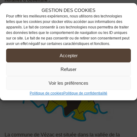
du lundi au vendredi de 8h00 à 12h00
GESTION DES COOKIES
Permanence téléphonique assurée : lundi, mardi et jeudi de
14h00 à 18h00,
Pour offrir les meilleures expériences, nous utilisons des technologies
vendredi de 14h00 à 17h00
telles que les cookies pour stocker et/ou accéder aux informations des
appareils. Le fait de consentir à ces technologies nous permettra de traiter
des données telles que le comportement de navigation ou les ID uniques
sur ce site. Le fait de ne pas consentir ou de retirer son consentement peut
avoir un effet négatif sur certaines caractéristiques et fonctions.
Accepter
Refuser
Voir les préférences
Politique de cookies
Politique de confidentialité
La commune de Vézac est située dans la vallée de la