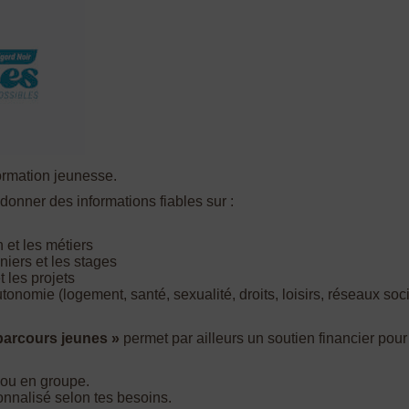
formation jeunesse.
 donner des informations fiables sur :
n et les métiers
niers et les stages
t les projets
autonomie (logement, santé, sexualité, droits, loisirs, réseaux so
parcours jeunes »
permet par ailleurs un soutien financier pou
l ou en groupe.
nalisé selon tes besoins.