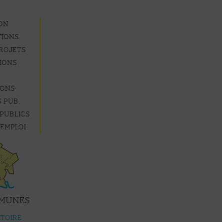
ion
tions
rojets
ions
ions
 pub.
publics
’emploi
mmunes
itoire