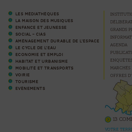
LES MÉDIATHÈQUES
Institut
LA MAISON DES MUSIQUES
Délibéra
ENFANCE ET JEUNESSE
Grands p
SOCIAL – CIAS
Informat
AMÉNAGEMENT DURABLE DE L’ESPACE
Agenda
LE CYCLE DE L’EAU
Publicat
ECONOMIE ET EMPLOI
Enquêtes
HABITAT ET URBANISME
Marchés 
MOBILITÉ ET TRANSPORTS
VOIRIE
Offres d
TOURISME
EVÈNEMENTS
13 co
VOTRE Terr