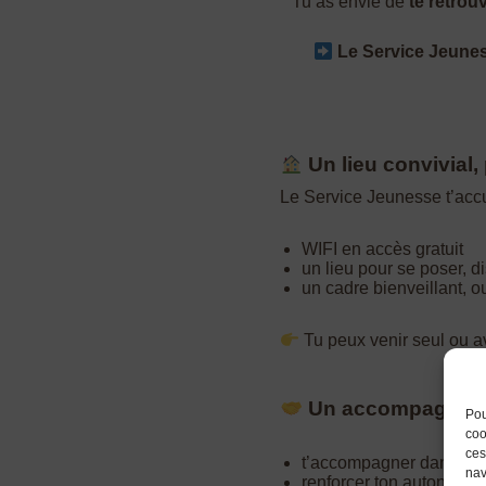
Tu as envie de
te retrou
Le Service Jeunes
Un lieu convivial,
Le Service Jeunesse t’accu
WIFI en accès gratuit
un lieu pour se poser, di
un cadre bienveillant, ou
Tu peux venir seul ou a
Un accompagneme
Pou
coo
ces
t’accompagner dans tes 
nav
renforcer ton autonomie