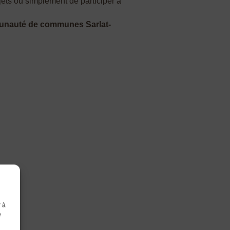
ets ou simplement de participer à
munauté de communes Sarlat-
r à
e