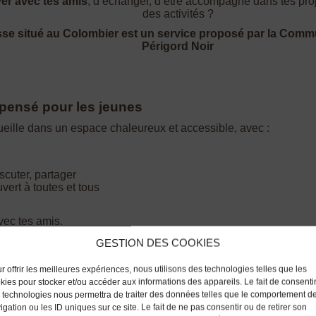
ver avec tes amis
, d’échanger, d’être accompagné dans tes proj
des activités ?
se situé au Colombier est un service proposé par la Com
Périgord Noir
 pensé pour les jeunes
eille dans un espace chaleureux et accessible, avec :
scuter, partager
vert à toutes et tous
vec tes amis.
GESTION DES COOKIES
nt au quotidien
r offrir les meilleures expériences, nous utilisons des technologies telles que les
kies pour stocker et/ou accéder aux informations des appareils. Le fait de consenti
 technologies nous permettra de traiter des données telles que le comportement d
projets
igation ou les ID uniques sur ce site. Le fait de ne pas consentir ou de retirer son