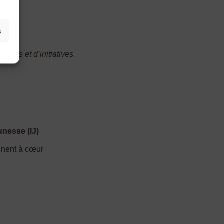
s
anges et d’initiatives.
unesse (IJ)
ennent à cœur