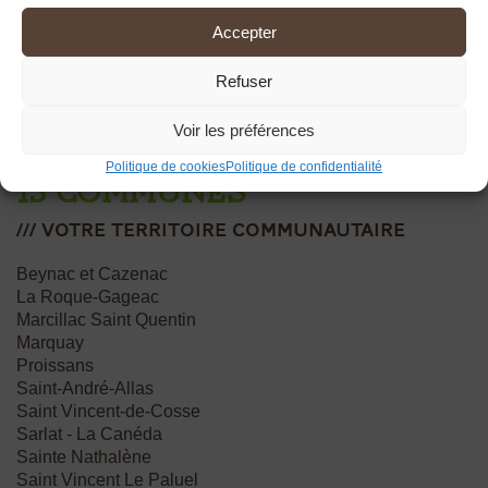
Accepter
Refuser
Voir les préférences
Politique de cookies
Politique de confidentialité
13 communes
/// votre Territoire communautaire
Beynac et Cazenac
La Roque-Gageac
Marcillac Saint Quentin
Marquay
Proissans
Saint-André-Allas
Saint Vincent-de-Cosse
Sarlat - La Canéda
Sainte Nathalène
Saint Vincent Le Paluel