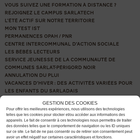
VOUS SUIVEZ UNE FORMATION À DISTANCE ?
REJOIGNEZ LE CAMPUS SARLATECH
L’ÉTÉ ACTIF SUR NOTRE TERRITOIRE
MON TEST IST
PERMANENCES OPAH / PNR
CENTRE INTERCOMMUNAL D’ACTION SOCIALE
LES BÉBÉS LECTEURS
SERVICE JEUNESSE DE LA COMMUNAUTÉ DE
COMMUNES SARLAT-PÉRIGORD NOIR
ANNULATION DU PLUI
VACANCES D’HIVER : DES ACTIVITÉS VARIÉES POUR
LES ENFANTS DU SARLADAIS
GESTION DES COOKIES
TAMNIÈS
Pour offrir les meilleures expériences, nous utilisons des technologies
telles que les cookies pour stocker et/ou accéder aux informations des
appareils. Le fait de consentir à ces technologies nous permettra de traiter
des données telles que le comportement de navigation ou les ID uniques
sur ce site. Le fait de ne pas consentir ou de retirer son consentement peut
avoir un effet négatif sur certaines caractéristiques et fonctions.