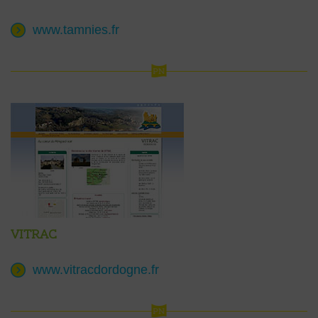
www.tamnies.fr
Vitrac
www.vitracdordogne.fr